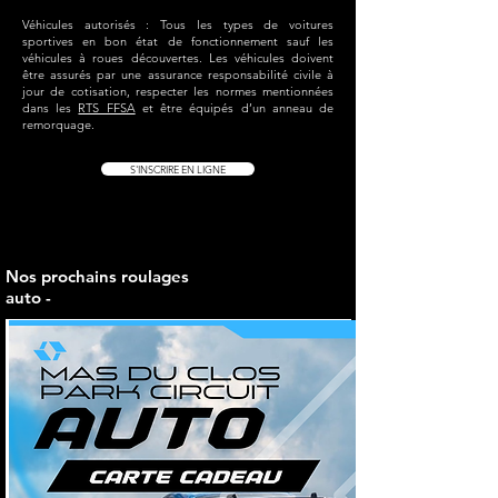
Véhicules autorisés : Tous les types de voitures
sportives en bon état de fonctionnement sauf les
véhicules à roues découvertes. Les véhicules doivent
être assurés par une assurance responsabilité civile à
jour de cotisation, respecter les normes mentionnées
dans les
RTS FFSA
et être équipés d’un anneau de
remorquage.
S'INSCRIRE EN LIGNE
Nos prochains roulages
auto -