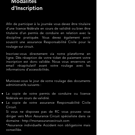
Modalités
d'Inscription
Afin de participer à la journée vous devez être titulaire
d'une licence fédérale en cours de validité ou bien être
titulaire d'un permis de conduire en relation avec la
discipline pratiquée. Vous devez également avoir
souscrit une assurance Responsabilité Civile pour le
roulage sur circuit.
Inscrivez-vous directement via notre plateforme en
ligne. Dès réception de votre ticket de paiement votre
inscription est donc validée. Nous vous enverrons un
email récapitulatif avant votre roulage avec les
informations d'accessibilités.
Munissez-vous le jour de votre roulage
des documents
administratifs suivants :
La copie de votre permis de conduire ou licence
fédérale en cours de validité.
La copie de votre assurance Responsabilité Civile
Circuit.
Si vous ne disposez pas de RC vous pouvez vous
diriger vers Mon Assurance Circuit spécialiste dans ce
domaine :
http://monassurancecircuit.com
*Assurance individuelle Accident non obligatoire mais
conseillée.